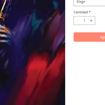
Elegir
Cantidad
*
Agr