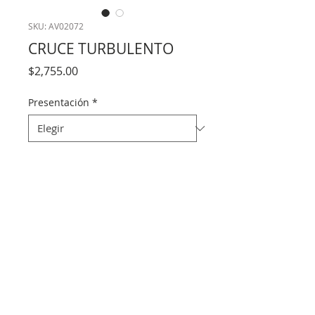
SKU: AV02072
CRUCE TURBULENTO
Precio
$2,755.00
Presentación
*
Cantidad
*
Agregar al carrito
Desde