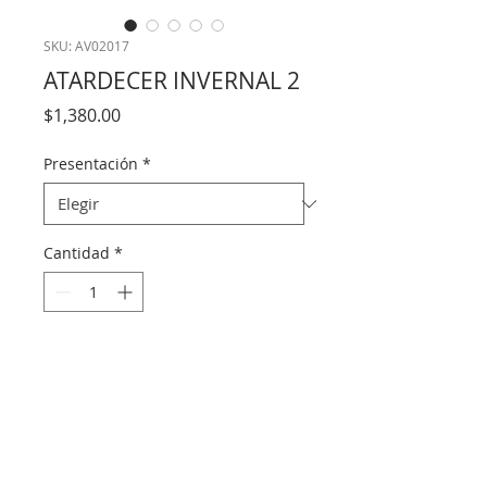
SKU: AV02017
ATARDECER INVERNAL 2
Precio
$1,380.00
Presentación
*
Cantidad
*
Agregar al carrito
Vista general de un producto. Escribe 
aquí sobre tu producto. A los clientes les 
gusta saber qué están comprando antes 