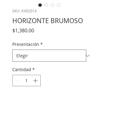
SKU: AV02014
HORIZONTE BRUMOSO
Precio
$1,380.00
Presentación
*
Cantidad
*
Agregar al carrito
Vista general de un producto. Escribe 
aquí sobre tu producto. A los clientes les 
gusta saber qué están comprando antes 